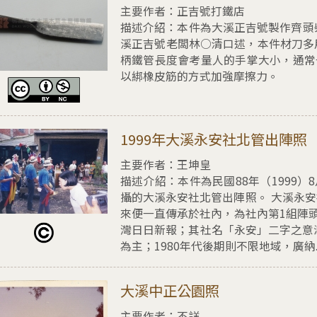
主要作者：正吉號打鐵店
描述介紹：
本件為大溪正吉號製作齊頭
溪正吉號老闆林○清口述，本件材刀多用
柄鐵管長度會考量人的手掌大小，通常
以綁橡皮筋的方式加強摩擦力。
擇1999年大溪永安社北管出陣照
1999年大溪永安社北管出陣照
主要作者：王坤皇
描述介紹：
本件為民國88年（1999
攝的大溪永安社北管出陣照。 大溪永安
來便一直傳承於社內，為社內第1組陣頭。
灣日日新報；其社名「永安」二字之意
為主；1980年代後期則不限地域，廣納..
擇大溪中正公園照
大溪中正公園照
主要作者：不詳