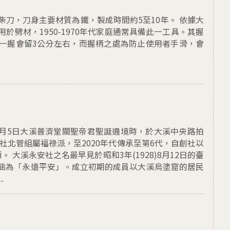
柴刀，刀身主要材質為鐵，製成時間約5至10年。 依據大
於劈材，1950-1970年代家庭通常具備此一工具。其握
一握會留3公分左右，而握柄之處為防止使用者手滑，會
）8月5日大溪普濟堂關聖帝君聖誕遶境時，於大溪中央路拍
社北管組屬福祿派，至2020年代傳承至第6代，自創社以
 大溪永安社之名最早見於昭和3年(1928)8月12日的臺
涵為「永遠平安」。成立初期的成員以大溪烏塗窟的居民
.