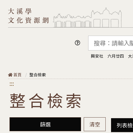
跳至主要內容
興安社
六月廿四
大
首頁
整合檢索
:::
整合檢索
篩選
清空
列表檢