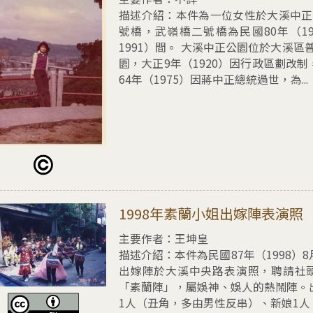
描述介紹：
本件為一位女性於大溪中正
號橋，武嶺橋二號橋為民國80年（19
1991）間。 大溪中正公園位於大溪區普
園，大正9年（1920）因行政區劃改
64年（1975）因蔣中正總統過世，為...
擇1998年素蘭小姐出嫁陣表演照
1998年素蘭小姐出嫁陣表演照
主要作者：王坤皇
描述介紹：
本件為民國87年（1998
出嫁陣於大溪中央路表演照，聘請社
「素蘭陣」，屬娛神、娛人的熱鬧陣。
1人（丑角，多由男性反串）、新娘1人