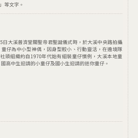
模」等文字。
)8月15日大溪普濟堂關聖帝君聖誕儀式時，於大溪中央路拍攝
 童仔為中小型神偶，因身型較小、行動靈活，在遶境隊
社頭組織約自1970年代始有組裝童仔慣例，大溪本地童
、國高中生迎請的小童仔及國小生迎請的迷你童仔。