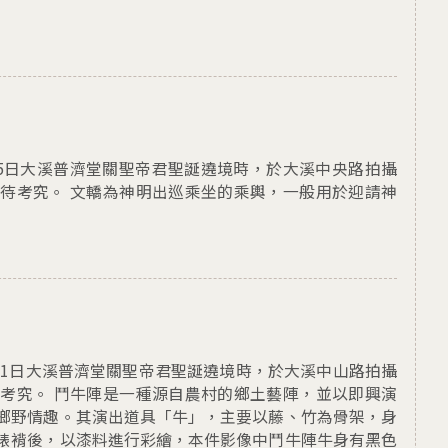
)8月5日大溪普濟堂關聖帝君聖誕遶境時，於大溪中央路拍攝
待考究。 文轎為神明出巡乘坐的乘輿，一般用於迎請神
)8月11日大溪普濟堂關聖帝君聖誕遶境時，於大溪中山路拍攝
考究。 鬥牛陣是一種源自農村的鄉土藝陣，並以即興演
鄉野情趣。其演出道具「牛」，主要以藤、竹為骨架，身
裱褙後，以漆料進行彩繪，本件影像中鬥牛陣牛身有黑色