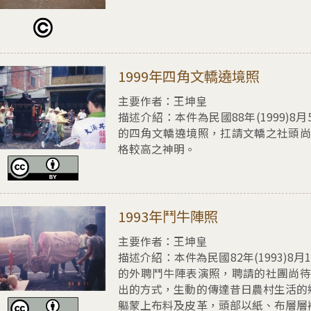
擇1999年四角文轎遶境照
1999年四角文轎遶境照
主要作者：王坤皇
描述介紹：
本件為民國88年(1999
的四角文轎遶境照，扛請文轎之社頭尚
格較高之神明。
擇1993年鬥牛陣照
1993年鬥牛陣照
主要作者：王坤皇
描述介紹：
本件為民國82年(1993
的外聘鬥牛陣表演照，聘請的社團尚待
出的方式，生動的傳達昔日農村生活的
軀蒙上布料及皮革，頭部以紙、布層層