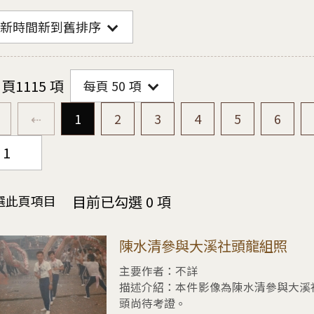
新時間新到舊排序
 頁
1115 項
每頁
50
項
第一頁
上一頁
前往
頁
前往
頁
前往
頁
前往
頁
前往
頁
前往
頁
⇠
1
2
3
4
5
6
選此頁項目
目前已勾選 0 項
擇陳水清參與大溪社頭龍組照
陳水清參與大溪社頭龍組照
主要作者：不詳
描述介紹：
本件影像為陳水清參與大溪
頭尚待考證。