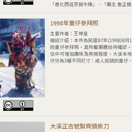
「善化西班牙鬪牛陣」、「團主 詹正
擇1998年童仔參拜照
1998年童仔參拜照
主要作者：王坤皇
描述介紹：
本件為民國87年(1998
的童仔參拜照，其所屬團體尚待確認。
伍中可增加趣味及熱鬧程度。大溪本地
仔分為3種不同尺寸：成人迎請的童仔
擇大溪正吉號製齊頭柴刀
大溪正吉號製齊頭柴刀