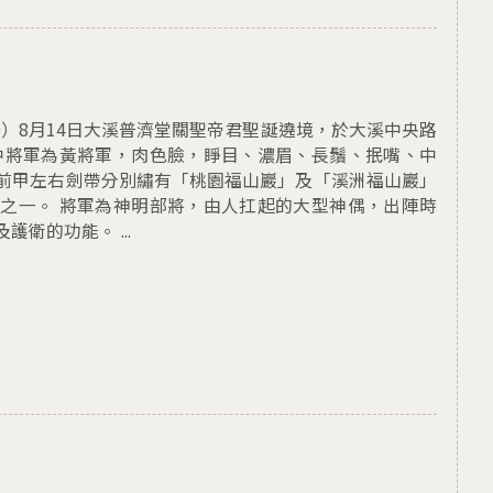
09）8月14日大溪普濟堂關聖帝君聖誕遶境，於大溪中央路
中將軍為黃將軍，肉色臉，睜目、濃眉、長鬚、抿嘴、中
前甲左右劍帶分別繡有「桃園福山巖」及「溪洲福山巖」
之一。 將軍為神明部將，由人扛起的大型神偶，出陣時
衛的功能。 ...