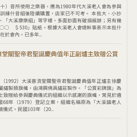
十）音所使用之樂器，應為1980年代大溪老人會為參與
訓練什音組後陸續購置，店家已不可考。 本批大、小抄
、「大溪康樂組」等字樣，多面鈔面有破損痕跡；另有幾
 ○○○ ＄530」貼紙。根據大溪老人會總幹事表示本批什
在於會內，已多年...
值年正副爐主致贈公賞彩牌旗
普濟堂關聖帝君聖誕慶典值年正副爐主致贈公賞
年（1992）大溪普濟堂關聖帝君聖誕慶典值年正爐主徐慶
屬繡製類旗幟，由鴻興佛具繡莊製作。「公賞彩牌旗」為
士致贈給參與慶典儀式的組織以示感謝的旗幟，常見於遶
68年（1979）登記立案，組織名稱原為「大溪鎮老人
。民國103年（20...