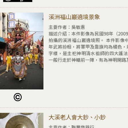
擇溪洲福山巖遶境景象
溪洲福山巖遶境景象
主要作者：吳敏惠
描述介紹：
本件影像為民國98年（20
拍攝的溪洲福山巖遶境照。 本件影像
年武將扮相，將軍甲及靠旗均為橘色，
字樣，是主祀神明清水祖師的四大護法
一般行走於神轎前一陣，有為神明開路及護
擇大溪老人會大鈔、小鈔
大溪老人會大鈔、小鈔
主要作者：聯豐樂器行