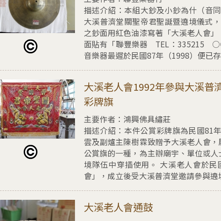
描述介紹：
本組大鈔及小鈔為什（音同
大溪普濟堂關聖帝君聖誕暨遶境儀式，
之鈔面用紅色油漆寫著「大溪老人會」
面貼有「聯豐樂器 TEL：335215
音樂器最遲於民國87年（1998）便已存
擇大溪老人會1992年參與大溪普濟堂關聖帝君聖誕慶典
大溪老人會1992年參與大溪
彩牌旗
主要作者：鴻興佛具繡莊
描述介紹：
本件公賞彩牌旗為民國81
雲及副爐主陳樹霖致贈予大溪老人會，
公賞旗的一種，為主辦廟宇、單位或人
境隊伍中穿插使用。 大溪老人會於民國
會」，成立後受大溪普濟堂邀請參與遶境儀式
擇大溪老人會通鼓
大溪老人會通鼓