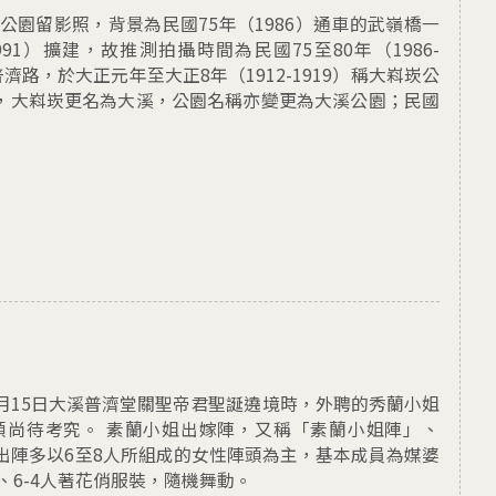
公園留影照，背景為民國75年（1986）通車的武嶺橋一
91）擴建，故推測拍攝時間為民國75至80年（1986-
濟路，於大正元年至大正8年（1912-1919）稱大嵙崁公
制，大嵙崁更名為大溪，公園名稱亦變更為大溪公園；民國
）8月15日大溪普濟堂關聖帝君聖誕遶境時，外聘的秀蘭小姐
頭尚待考究。 素蘭小姐出嫁陣，又稱「素蘭小姐陣」、
出陣多以6至8人所組成的女性陣頭為主，基本成員為媒婆
、6-4人著花俏服裝，隨機舞動。