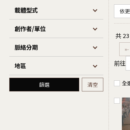
載體型式
依更
創作者/單位
共
23
脈絡分期
⇤
前往
地區
全
篩選
清空
選