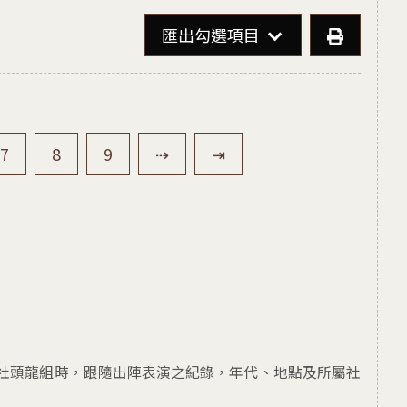
請使用 TAB 操作選
匯出勾選項目
前往
頁
前往
頁
前往
頁
下一頁
最後一頁
7
8
9
⇢
⇥
社頭龍組時，跟隨出陣表演之紀錄，年代、地點及所屬社