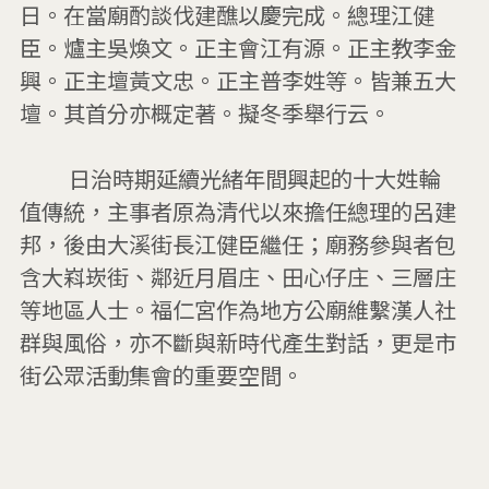
日。在當廟酌談伐建醮以慶完成。總理江健
臣。爐主吳煥文。正主會江有源。正主教李金
興。正主壇黃文忠。正主普李姓等。皆兼五大
壇。其首分亦概定著。擬冬季舉行云。

         日治時期延續光緒年間興起的十大姓輪
值傳統，主事者原為清代以來擔任總理的呂建
邦，後由大溪街長江健臣繼任；廟務參與者包
含大嵙崁街、鄰近月眉庄、田心仔庄、三層庄
等地區人士。福仁宮作為地方公廟維繫漢人社
群與風俗，亦不斷與新時代產生對話，更是市
街公眾活動集會的重要空間。
