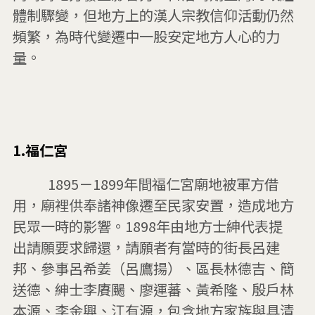
體制驟變，但地方上的漢人宗教信仰活動仍然
頻繁，為時代變遷中一股安定地方人心的力
量。

t
1.福仁宮
i
          1895－1899年間福仁宮廟地被軍方借
t
用，廟裡供奉諸神像遷至民家安置，造成地方
l
民眾一時的影響。1898年由地方士紳代表提
e
出請願要求歸還，請願者有當時的街長呂建
邦、參事呂希姜（呂鷹揚）、區長林德吉、簡
送德、紳士李賡颺、廖運蕃、黃希隆、殷戶林
本源、李金興、江有源，包含地方家族與具清