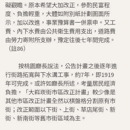
礙觀瞻。原本希望大加改正，參酌民富程
度、負擔輕重，大體如附別紙計劃圖面所
示，加以改進，事業豫算書一併禀申。又工
費、內下水費由公共衛生費用支出，道路費
由勞力寄附所支辦，豫定往後七年間完成。  
（註86）

         按桃園廳長說法，公告計畫之後逐年進
行街路拓寬與下水溝工事，約7年，即1919
年可完成。或許如廳長所述，考量居民經濟
負擔，「大嵙崁街市區改正計畫」較少像是
其他市區改正計畫全然以棋盤格分割原有市
街；改正範圍以下街、上街、草店尾街、新
街、新南街等舊市街區域為主。
