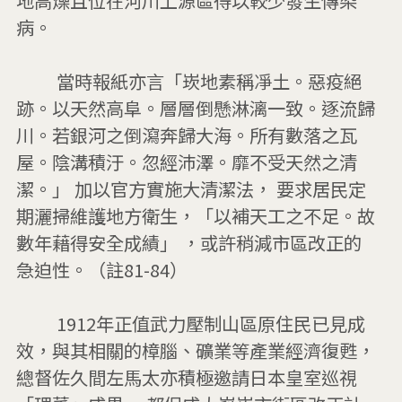
地高燥且位在河川上源區得以較少發生傳染
病。 

         當時報紙亦言「崁地素稱凈土。惡疫絕
跡。以天然高阜。層層倒懸淋漓一致。逐流歸
川。若銀河之倒瀉奔歸大海。所有數落之瓦
屋。陰溝積汙。忽經沛澤。靡不受天然之清
潔。」 加以官方實施大清潔法， 要求居民定
期灑掃維護地方衛生，「以補天工之不足。故
數年藉得安全成績」 ，或許稍減市區改正的
急迫性。（註81-84）

         1912年正值武力壓制山區原住民已見成
效，與其相關的樟腦、礦業等產業經濟復甦，
總督佐久間左馬太亦積極邀請日本皇室巡視