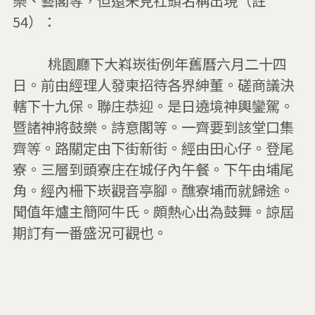
樂、藝閣等，但還未見社頭名稱出現（註
54）：

          桃園廳下大嵙崁街例年舊曆六月二十四
日。前由經理人發柬招待各界紳董。磋商議決
轄下十九保。聯庄恭迎。是日遶境神輿鑾駕。
暨諸神將鼓樂。詩意閣等。一齊要到該堂口集
齊等。路關定由下街新街。經由田心仔。登尾
寮。三層到頭寮庄在城仔內午餐。下午由埔尾
角。經內柵下崁觀音亭腳。醮寮埔而就歸途。
聞值年爐主簡阿牛氏。頗熱心出為鼓舞。諒屆
期訂有一番盛況可觀也。 
