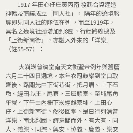
        1917 年田心仔庄黃丙南 發起合資建造
神轎及商議成立「同人社」， 隔年的遶境報
導即見同人社的隊伍在列 ，而至1919年，
具名之遶境社頭增加到8團，行經路線擴及
「上街新南街」，亦融入外來的「洋樂」
（註55-57）：

         大嵙崁普濟堂南天文衡聖帝例年輿舊曆
六月二十四日遶境。本年衣冠鼓樂到堂口取
齊後。路關先由下街巷街。抵月眉。上下石
墩。經田心庄。尾寮。三層頭寮。至埔尾角
午餐。下午由內柵下崁經醮寮埔。上田心
仔。上街新南街。然後回堂。是日行列清音
洋樂、南北梨園、詩意閣而外。有大有、同
人、義樂、同樂、興安、協義、慶義、樂安