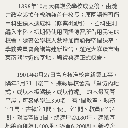
         1898年10月大嵙崁公學校成立後，由淺
井政次郎擔任教諭兼首任校長；原國語傳習所
甲科生編入速成科（修業4個月）、乙科生則
編入本科。初期仍使用國語傳習所借用民宅的
校舍，隨著公學校人數增加而顯得空間狹窄，
學務委員會商議籌建新校舍，選定大嵙崁市街
東南隅附近的基地，鳩資興建正式校舍。

        1901年8月27日官方核准校舍新築工事，
隔年3月31日竣工。 據報導校舍為「暨仿內地
式，或以木板鱗接。或以竹編」 的木骨瓦葺
平屋；可容納學生350名，有7間教室、執務
室1間、書籍室1間、使丁室1間、教員宿舍4
間、附屬空間2間，總建坪為180坪，建築基
地總面積為1,400坪，耗資6,200圓。 新校舍