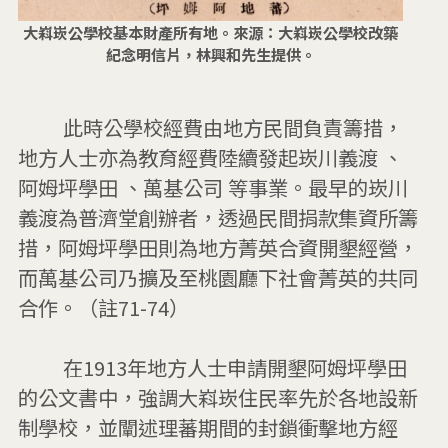
大嵙崁公學校基本財產所有地。來源：大嵙崁公學校改築
紀念明信片，林興和先生提供。
         此時公學校經費由地方民間負責籌措， 
地方人士亦為教育經費陸續發起崁川義渡 、
阿姆坪學田 、萬基公司 等事業。最早的崁川
義渡為普濟堂創辦者，透過民間捐款集資所籌
措，阿姆坪學田則為地方菁英合資開墾經營，
而萬基公司乃擴及至桃園廳下社會菁英的共同
合作。（註71-74）

         在1913年地方人士申請開墾阿姆坪學田
的公文書中，強調大嵙崁住民率先於各地設新
制學校，並闡述理蕃期間的封鎖衝擊地方經