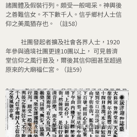
諸團體及假裝行列。頗受一般喝采。神輿後
之善難信女。不下數千人。信乎鄉村人士信
仰之美風猶存也。 （註58）

          社團發起者擴及社會各界人士，1920
年參與遶境社團更達10團以上， 可見普濟
堂信仰之風行普及，爾後其信仰圈甚至超過
原來的大廟福仁宮。（註59）