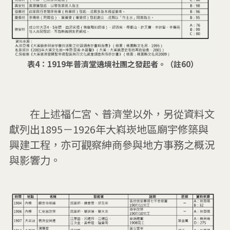
表4：1919年普濟堂遶境社團之發起者。（註60）
        在上述福仁宮、普濟堂以外，另從資料文
獻列出1895－1926年大嵙崁地區廟宇修築與
興建工程，亦可觀察紳商參與地方事務之概況
與影響力。