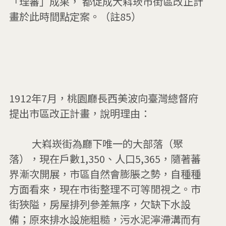
「理蕃」成果， 都促成大嵙崁市街區改正計
畫於此時間點定案。（註85）

1912年7月，桃園廳長西美波向臺灣總督府
提出市區改正計畫，說明理由：

         大嵙崁街為廳下唯一的大部落（聚
落），現在戶數1,350、人口5,365，隨著蕃
界漸次開展，市區自然會膨脹之勢，自種種
方面看來，現在市街整理不可等閒視之。市
街狹隘，房屋排列參差無序，欠缺下水設
備；原來排水設施粗糙，污水泥濘滯溝而有