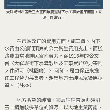
大嵙崁街市區改正大正四年度道路下水工事計畫平面圖。來
源：同註87。
          在市區改正的費用方面，施工費、內下
水費由公部門預算的公共衛生費用支出，而道
路費由當地紳民寄附勞力。從1916年的公文
書〈大嵙崁街下水溝敷地及工事費竝勞力寄附
ノ件認可（桃園廳）〉 可知，是由保正來擔
任工程勞力募集者，邀集地方士紳民眾響應捐
資。（註88）

          地方名望的紳商、豪農往往帶頭拋磚引
玉，捐贈較多單位的資源，以大地主黃丙南、