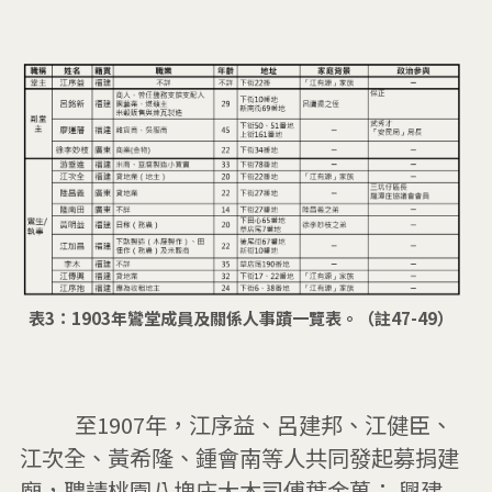
表3：1903年鸞堂成員及關係人事蹟一覽表。（註47-49）
          至1907年，江序益、呂建邦、江健臣、
江次全、黃希隆、鍾會南等人共同發起募捐建
廟，聘請桃園八塊庄大木司傅葉金萬； 興建