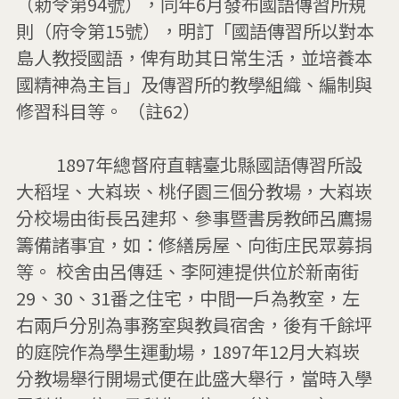
（勅令第94號），同年6月發布國語傳習所規
則（府令第15號），明訂「國語傳習所以對本
島人教授國語，俾有助其日常生活，並培養本
國精神為主旨」及傳習所的教學組織、編制與
修習科目等。 （註62）

         1897年總督府直轄臺北縣國語傳習所設
大稻埕、大嵙崁、桃仔園三個分教場，大嵙崁
分校場由街長呂建邦、參事暨書房教師呂鷹揚
籌備諸事宜，如：修繕房屋、向街庄民眾募捐
等。 校舍由呂傳廷、李阿連提供位於新南街
29、30、31番之住宅，中間一戶為教室，左
右兩戶分別為事務室與教員宿舍，後有千餘坪
的庭院作為學生運動場，1897年12月大嵙崁
分教場舉行開場式便在此盛大舉行，當時入學