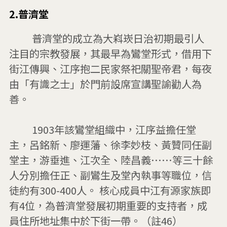
t
2.普濟堂
i
         普濟堂的成立為大嵙崁日治初期最引人
t
注目的宗教發展，其最早為鸞堂形式，借用下
l
街江傳興、江序抱二民家祭祀關聖帝君，每夜
e
由「有識之士」於門前設席宣講聖諭勸人為
善。

         1903年該鸞堂組織中，江序益擔任堂
主，呂銘新、廖運藩、徐李妙枝、黃贊同任副
堂主，游垂進、江次全、陸昌義……等三十餘
人分別擔任正、副鸞生及堂內執事等職位，信
徒約有300-400人。 核心成員中江有源家族即
有4位，為普濟堂發展初期重要的支持者，成
員住所地址集中於下街一帶。（註46）