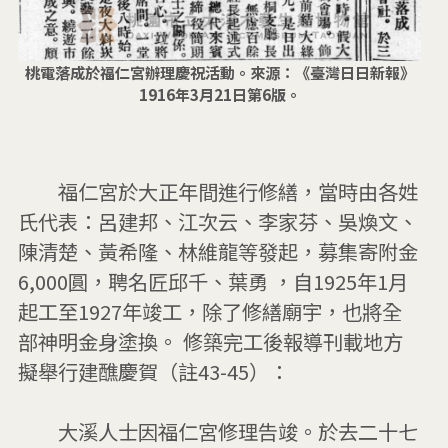
桃電落成於福仁宮辦理慶祝活動。來源：《臺灣日日新報》
1916年3月21日第6版。
　　福仁宮於大正年間進行修繕，當時由各姓
氏代表：呂建邦、江次云、李家芬、吳煥文、
陳清楚、黃希隆、林維龍等發起，募集寄附金
6,000圓，聘名匠邱千、葉勇 ，自1925年1月
起工至1927年竣工，除了修繕廟宇，也將全
部神明金身塗換。 修築完工後報導刊載地方
擬舉行建醮慶賀（註43-45）：

        大溪人士因福仁宮修理告竣。於去二十七