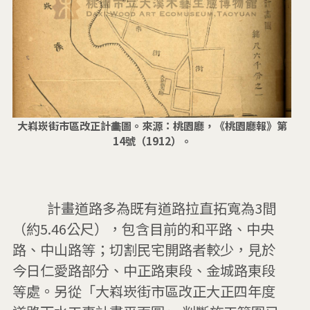
大嵙崁街市區改正計畵圖。來源：桃園廳，《桃園廳報》第
14號（1912）。
          計畫道路多為既有道路拉直拓寬為3間
（約5.46公尺），包含目前的和平路、中央
路、中山路等；切割民宅開路者較少，見於
今日仁愛路部分、中正路東段、金城路東段
等處。另從「大嵙崁街市區改正大正四年度