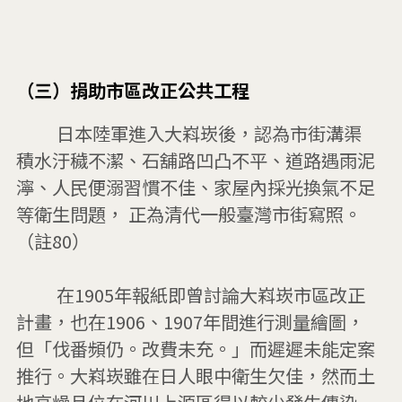
（三）捐助市區改正公共工程
         日本陸軍進入大嵙崁後，認為市街溝渠
積水汙穢不潔、石舖路凹凸不平、道路遇雨泥
濘、人民便溺習慣不佳、家屋內採光換氣不足
等衛生問題， 正為清代一般臺灣市街寫照。
（註80）

         在1905年報紙即曾討論大嵙崁市區改正
計畫，也在1906、1907年間進行測量繪圖，
但「伐番頻仍。改費未充。」而遲遲未能定案
推行。大嵙崁雖在日人眼中衛生欠佳，然而土