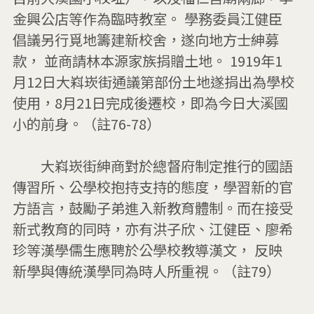
金興公店等作為臨時教室。 學務委員江健臣
倡議另行覓地籌建新校舍，遂向地方士紳募
款， 並商請林本源家族捐贈土地。 1919年1
月12日大嵙崁街通議第部份土地遂捐出為學校
使用，8月21日完成後遷校，即為今日大溪國
小的前身。（註76-78）

　　大嵙崁街紳商對於總督府制定推行的國語
傳習所、公學校抱持支持的態度，學習新的官
方語言，鼓勵子弟進入新教育體制。而在接受
新式教育的同時，亦有洪子欣、江健臣、廖希
珍等漢學儒生應聘於公學校教導漢文， 反映
新學與傳統漢學同為時人所重視。（註79）
