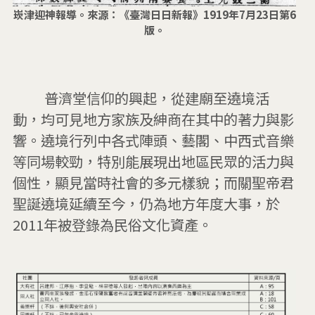
崁津迎神報導。來源：《臺灣日日新報》1919年7月23日第6
版。
         普濟堂信仰的興起，從建廟至遶境活
動，均可見地方家族及紳商在其中的著力與影
響。遶境行列中各式陣頭、藝閣、中西式音樂
等同場較勁，特別能展現出地區民眾的活力與
個性，顯見當時社會的多元樣貌；而關聖帝君
聖誕遶境延續至今，仍為地方年度大事，於
2011年被登錄為民俗文化資產。