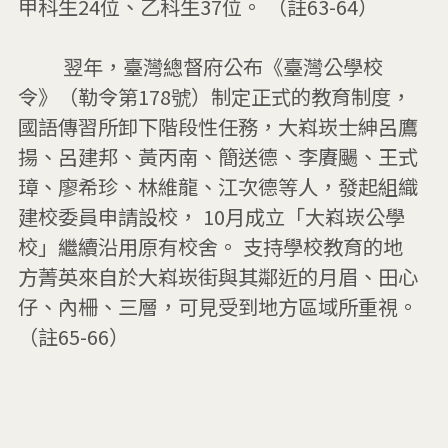
甲科生24位、乙科生37位。 （註63-64）

         翌年，臺灣總督府公布《臺灣公學校
令》（勒令第178號）制定正式的教育制度，
國語傳習所卸下階段性任務，大嵙崁士紳呂鷹
揚、呂建邦、黃丙南、簡送德、李賡颺、王式
璋、廖希珍、林維龍、江次德等人，發起組織
建校委員申請設校， 10月成立「大嵙崁公學
校」繼續沿用原有校舍。 支持學校教育的地
方菁英來自於大嵙崁街與其鄰近的月眉、田心
仔、內柵、三層，可見受到地方區域所重視。
（註65-66）
